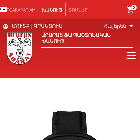
0
FCARARAT.AM
ԽԱՆՈՒԹ
ՏՈՄՍԵՐ
ՄՈՒՏՔ
|
ԳՐԱՆՑՈՒՄ
Հայերեն
ԱՐԱՐԱՏ ՖԱ ՊԱՇՏՈՆԱԿԱՆ
ԽԱՆՈՒԹ