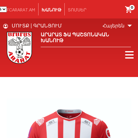
0
FCARARAT.AM
ԽԱՆՈՒԹ
ՏՈՄՍԵՐ
ՄՈՒՏՔ
|
ԳՐԱՆՑՈՒՄ
Հայերեն
ԱՐԱՐԱՏ ՖԱ ՊԱՇՏՈՆԱԿԱՆ
ԽԱՆՈՒԹ